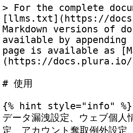
> For the complete docu
[llms.txt](https://docs
Markdown versions of do
available by appending 
page is available as [M
(https://docs.plura.io/
# 使用

{% hint style="info" %}

データ漏洩設定、ウェブ個人
定、アカウント奪取例外設定