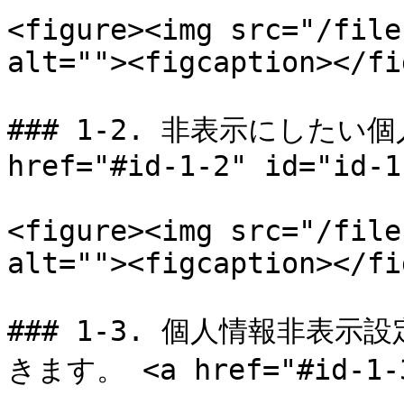
<figure><img src="/file
alt=""><figcaption></fi
### 1-2. 非表示にしたい
href="#id-1-2" id="id-1
<figure><img src="/file
alt=""><figcaption></fi
### 1-3. 個人情報非表
きます。 <a href="#id-1-3"