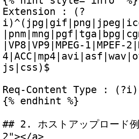
{% hint style="info" %}

Extension : (?
i)^(jpg|gif|png|jpeg|ic
|pnm|mng|pgf|tga|bpg|cg
|VP8|VP9|MPEG-1|MPEF-2|
4|ACC|mp4|avi|asf|wav|o
js|css)$

Req-Content Type : (?i)
{% endhint %}

## 2. ホストアップロード例外 <
2"></a>
