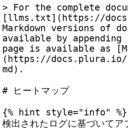
> For the complete docu
[llms.txt](https://docs
Markdown versions of do
available by appending 
page is available as [M
(https://docs.plura.io/
md).

# ヒートマップ

{% hint style="info" %}

検出されたログに基づいてア