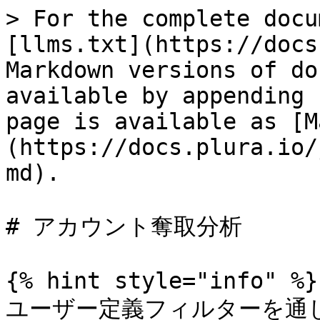
> For the complete docu
[llms.txt](https://docs
Markdown versions of do
available by appending 
page is available as [M
(https://docs.plura.io/
md).

# アカウント奪取分析

{% hint style="info" %}

ユーザー定義フィルターを通