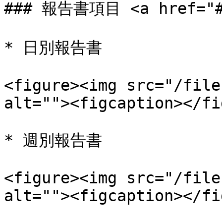
### 報告書項目 <a href="#i
* 日別報告書

<figure><img src="/file
alt=""><figcaption></fi
* 週別報告書

<figure><img src="/file
alt=""><figcaption></fi