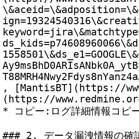
\&aceid=\&adposition=\&
ign=19324540316\&creati
keyword=jira\&matchtype
ds_kids=p74608960066\&d
1558501\&ds_e1=GOOGLE\&
Ay9msBhD0ARIsANbk0A_ytB
T88MRH4Nwy2Fdys8nYanz4a
, [MantisBT](https://ww
(https://www.redmine.org
* コピー:ログ詳細情報コピー
### 2. データ漏洩情報の確認 <