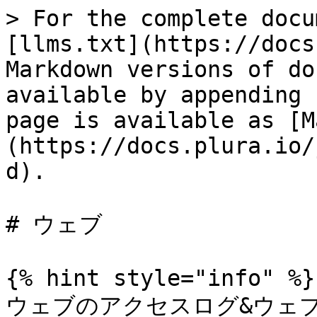
> For the complete docu
[llms.txt](https://docs
Markdown versions of do
available by appending 
page is available as [M
(https://docs.plura.io/
d).

# ウェブ

{% hint style="info" %}

ウェブのアクセスログ&ウェ