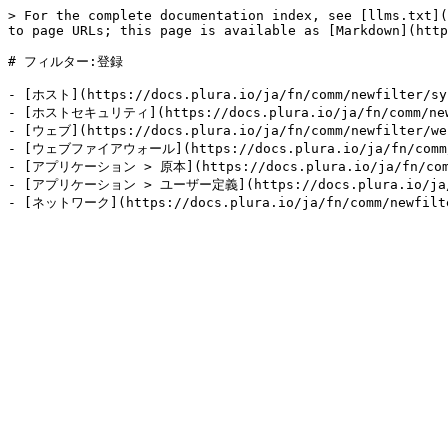
> For the complete documentation index, see [llms.txt](
to page URLs; this page is available as [Markdown](http
# フィルター:登録

- [ホスト](https://docs.plura.io/ja/fn/comm/newfilter/sys
- [ホストセキュリティ](https://docs.plura.io/ja/fn/comm/newf
- [ウェブ](https://docs.plura.io/ja/fn/comm/newfilter/web
- [ウェブファイアウォール](https://docs.plura.io/ja/fn/comm/n
- [アプリケーション > 原本](https://docs.plura.io/ja/fn/comm/
- [アプリケーション > ユーザー定義](https://docs.plura.io/ja/fn