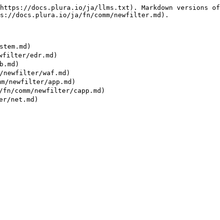
https://docs.plura.io/ja/llms.txt). Markdown versions of
s://docs.plura.io/ja/fn/comm/newfilter.md).

tem.md)

ilter/edr.md)

.md)

ewfilter/waf.md)

newfilter/app.md)

/comm/newfilter/capp.md)
