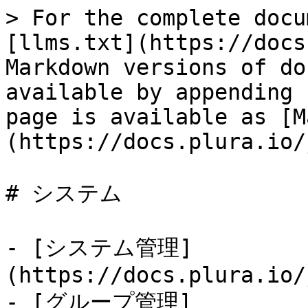
> For the complete docu
[llms.txt](https://docs
Markdown versions of do
available by appending 
page is available as [M
(https://docs.plura.io/
# システム

- [システム管理]
(https://docs.plura.io/
- [グループ管理]