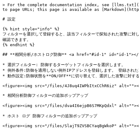
> For the complete documentation index, see [llms.txt](
to page URLs; this page is available as [Markdown](http
# 設定

{% hint style="info" %}

フィルターを選択して登録すると、該当フィルターで探知された攻撃に対し
確認できます。

{% endhint %}

## **相関分析/ホストログ防御** <a href="#id-1" id="id-1"></a
* 選択フィルター: 防御するターゲットフィルターを選択します。

* 例外条件:防御を適用しない例外IPアドレスを登録します。 登録された
* 動作設定:防御状態を**ON/OFF**に切り替えて、選択した攻撃に対
<figure><img src="/files/4J8uq4IWPbItxCChR6iz" alt=""><
* 相関分析防御フィルターの追加ポップアップ

<figure><img src="/files/dva4I6ejpB6S7MKpQdxl" alt
* ホスト ログ 防御フィルターの追加ポップアップ
