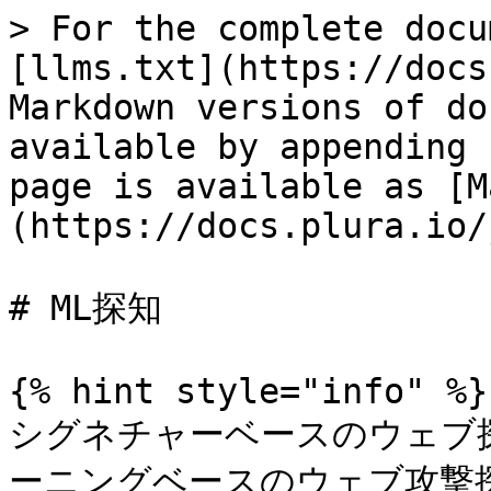
> For the complete docu
[llms.txt](https://docs
Markdown versions of do
available by appending 
page is available as [M
(https://docs.plura.io/
# ML探知

{% hint style="info" %}

シグネチャーベースのウェブ
ーニングベースのウェブ攻撃探