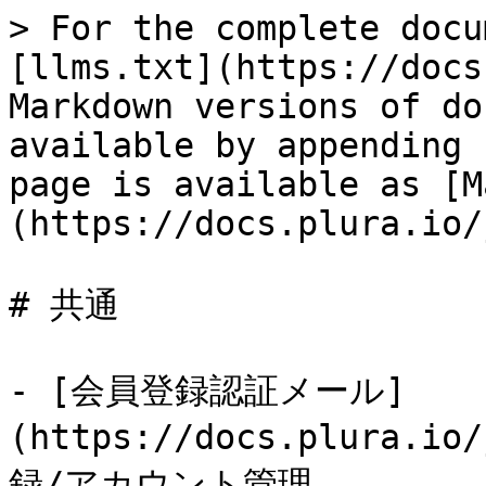
> For the complete docu
[llms.txt](https://docs
Markdown versions of do
available by appending 
page is available as [M
(https://docs.plura.io/
# 共通

- [会員登録認証メール]
(https://docs.plura.io
録/アカウント管理
