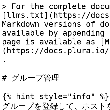
> For the complete docu
[llms.txt](https://docs
Markdown versions of do
available by appending 
page is available as [M
(https://docs.plura.io/
.

# グループ管理

{% hint style="info" %}

グループを登録して、ホスト