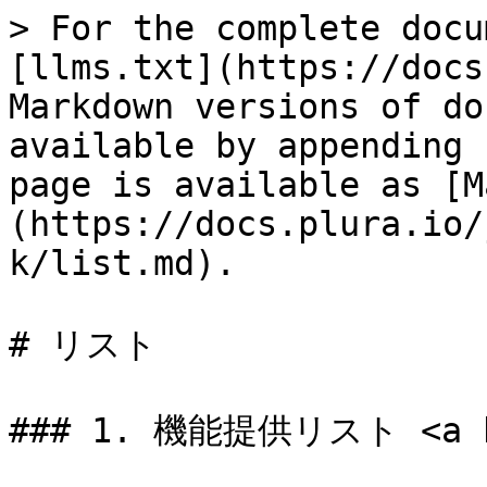
> For the complete docu
[llms.txt](https://docs
Markdown versions of do
available by appending 
page is available as [M
(https://docs.plura.io/
k/list.md).

# リスト

### 1. 機能提供リスト <a hre