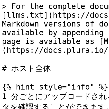
> For the complete docu
[llms.txt](https://docs
Markdown versions of do
available by appending 
page is available as [M
(https://docs.plura.io/
# ホスト全体

{% hint style="info" %}

1 分ごとにアップロードさ
タを確認することができます。