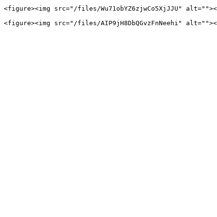
<figure><img src="/files/Wu71obYZ6zjwCo5XjJJU" alt=""><