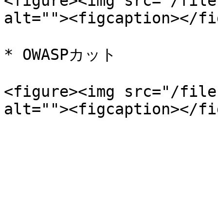
<figure><img src="/file
alt=""><figcaption></fi
* OWASPカット

<figure><img src="/file