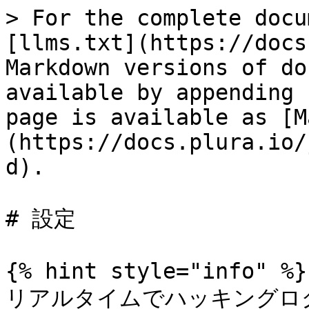
> For the complete docu
[llms.txt](https://docs
Markdown versions of do
available by appending 
page is available as [M
(https://docs.plura.io/
d).

# 設定

{% hint style="info" %}

リアルタイムでハッキングロ