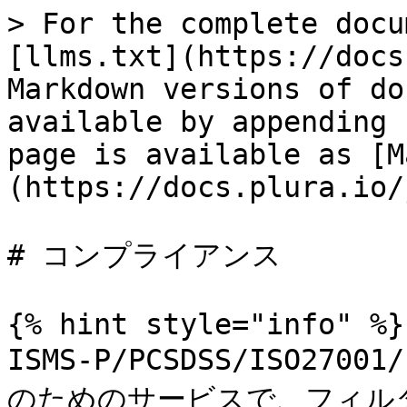
> For the complete docu
[llms.txt](https://docs
Markdown versions of do
available by appending 
page is available as [M
(https://docs.plura.io/
# コンプライアンス

{% hint style="info" %}

ISMS-P/PCSDSS/ISO2
のためのサービスで、フィル