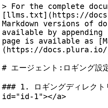
> For the complete docu
[llms.txt](https://docs
Markdown versions of do
available by appending 
page is available as [M
(https://docs.plura.io/
# エージェント:ロギング設定
### 1. ロギングディレクトリの
id="id-1"></a>
