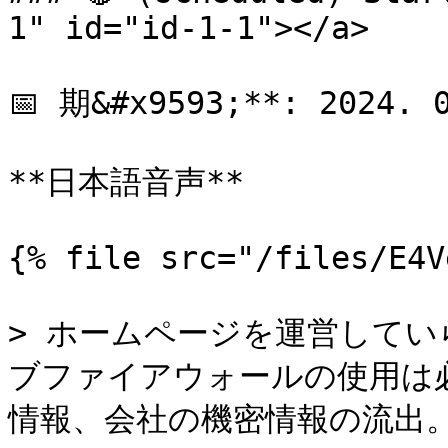
1" id="id-1-1"></a>

📅 期&#x9593;**: 2024. 0
**日本語音声**

{% file src="/files/E4V
> ホームページを運営して
ブファイアウォールの使用は
情報、会社の機密情報の流出。