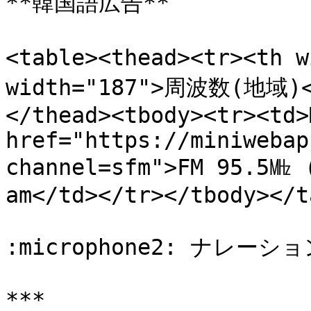
**韓国語広告**

<table><thead><tr><th
width="187">周波数(地域)<
</thead><tbody><tr><td>
href="https://miniwebap
channel=sfm">FM 95.5㎒ 
am</td></tr></tbody></t
:microphone2: ナレーシ
***
