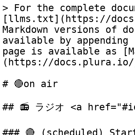
> For the complete docu
[llms.txt](https://docs
Markdown versions of do
available by appending 
page is available as [M
(https://docs.plura.io/
# 🔴on air

## 📻 ラジオ <a href="#id
### 🔴 (scheduled) Star