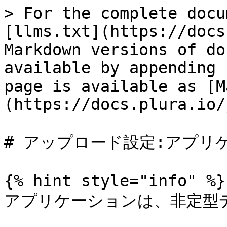
> For the complete docu
[llms.txt](https://docs
Markdown versions of do
available by appending 
page is available as [M
(https://docs.plura.io/
# アップロード設定:アプリケ
{% hint style="info" %}

アプリケーションは、非定型デー