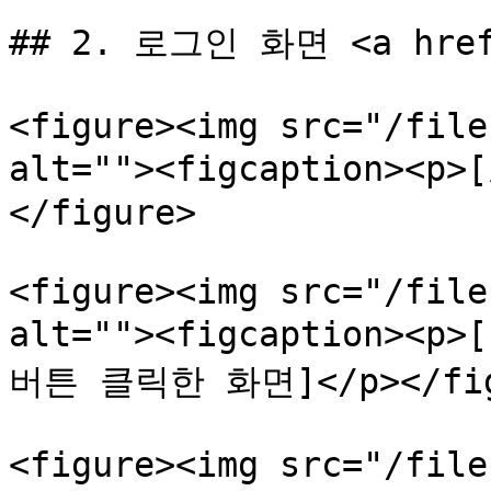
## 2. 로그인 화면 <a href=
<figure><img src="/file
alt=""><figcaption><p
</figure>

<figure><img src="/file
alt=""><figcaption><
버튼 클릭한 화면]</p></figca
<figure><img src="/file