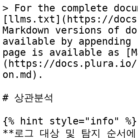
> For the complete docu
[llms.txt](https://docs
Markdown versions of do
available by appending 
page is available as [M
(https://docs.plura.io/
on.md).

# 상관분석

{% hint style="info" %}

**로그 대상 및 탐지 순서에