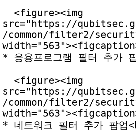
  <figure><img 
src="https://qubitsec.g
/common/filter2/securit
width="563"><figcaption
* 응용프로그램 필터 추가 팝업
  <figure><img 
src="https://qubitsec.g
/common/filter2/securit
width="563"><figcaption
* 네트워크 필터 추가 팝업<b