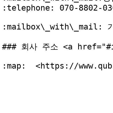
:telephone: 070-8802-030
:mailbox\_with\_mail: 
### 회사 주소 <a href="#id