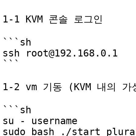
1-1 KVM 콘솔 로그인

```sh

ssh root@192.168.0.1

```

1-2 vm 기동 (KVM 내의 가
```sh

su - username

sudo bash ./start_plura