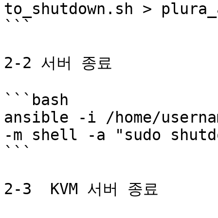
to_shutdown.sh > plura_
```

2-2 서버 종료

```bash

ansible -i /home/userna
-m shell -a "sudo shutd
```

2-3  KVM 서버 종료
