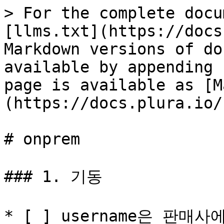
> For the complete docu
[llms.txt](https://docs
Markdown versions of do
available by appending 
page is available as [M
(https://docs.plura.io/
# onprem

### 1. 기동

* [ ] username은 판매사