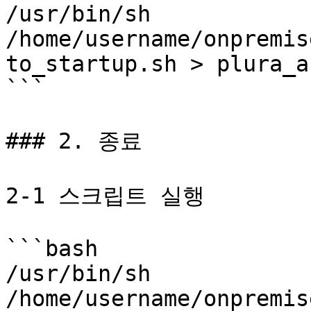
/usr/bin/sh 
/home/username/onpremis
to_startup.sh > plura_a
```

### 2. 종료

2-1 스크립트 실행

```bash

/usr/bin/sh 
/home/username/onpremis