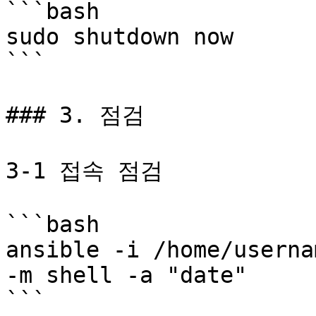
```bash

sudo shutdown now

```

### 3. 점검

3-1 접속 점검

```bash

ansible -i /home/userna
-m shell -a "date"

```
