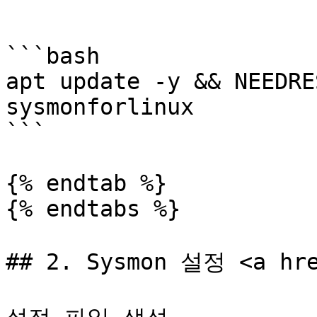
```

```bash

apt update -y && NEEDRE
sysmonforlinux

```

{% endtab %}

{% endtabs %}

## 2. Sysmon 설정 <a hre