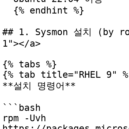
  {% endhint %}

## 1. Sysmon 설치 (by ro
1"></a>

{% tabs %}

{% tab title="RHEL 9" %}
**설치 명령어**

```bash

rpm -Uvh 
https://packages.micros