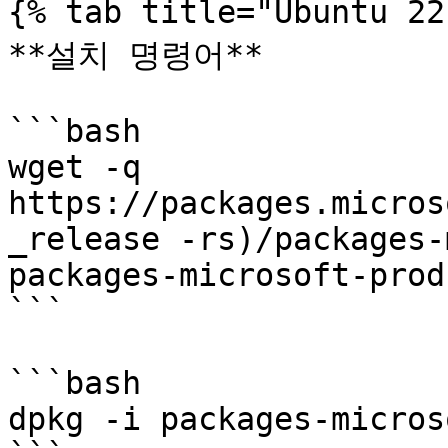
{% tab title="Ubuntu 2
**설치 명령어**

```bash

wget -q 
https://packages.micros
_release -rs)/packages-
packages-microsoft-prod.
```

```bash

dpkg -i packages-micros