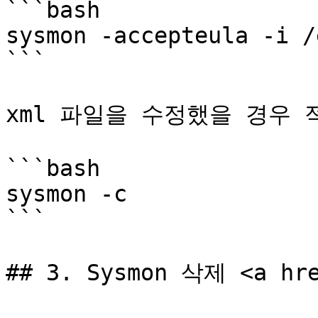
```bash

sysmon -accepteula -i /
```

xml 파일을 수정했을 경우 
```bash

sysmon -c

```

## 3. Sysmon 삭제 <a hre