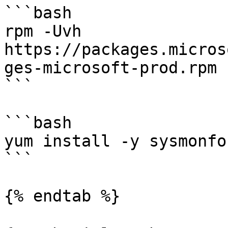
```bash

rpm -Uvh 
https://packages.micros
ges-microsoft-prod.rpm

```

```bash

yum install -y sysmonfo
```

{% endtab %}
