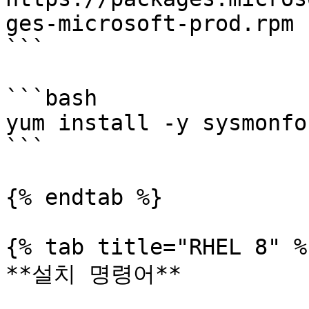
ges-microsoft-prod.rpm

```

```bash

yum install -y sysmonfo
```

{% endtab %}

{% tab title="RHEL 8" %}
**설치 명령어**
