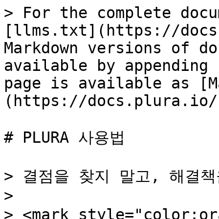
> For the complete docu
[llms.txt](https://docs
Markdown versions of do
available by appending 
page is available as [M
(https://docs.plura.io/
# PLURA 사용법

> 결점을 찾지 말고, 해결책
>

> <mark style="color:o