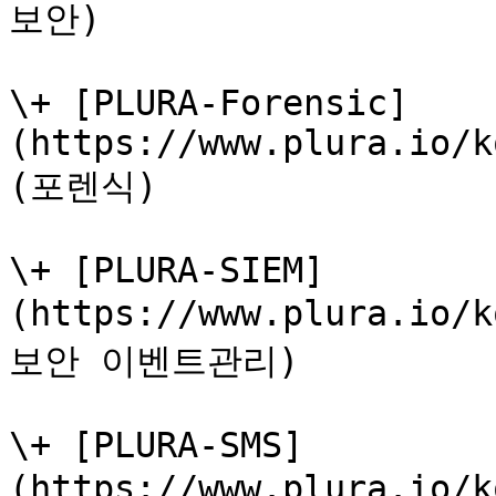
보안)

\+ [PLURA-Forensic]
(https://www.plura.io/k
(포렌식)

\+ [PLURA-SIEM]
(https://www.plura.io/
보안 이벤트관리)

\+ [PLURA-SMS]
(https://www.plura.io/