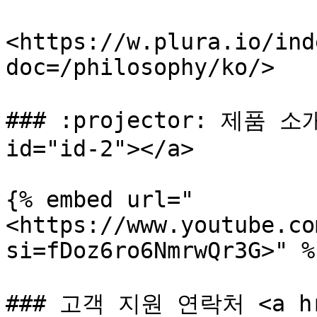
<https://w.plura.io/ind
doc=/philosophy/ko/>

### :projector: 제품 소개
id="id-2"></a>

{% embed url="
<https://www.youtube.co
si=fDoz6ro6NmrwQr3G>" %}
### 고객 지원 연락처 <a href