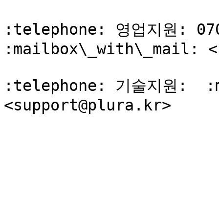
:telephone: 영업지원: 070-8
:mailbox\_with\_mail: <
:telephone: 기술지원:  :ma