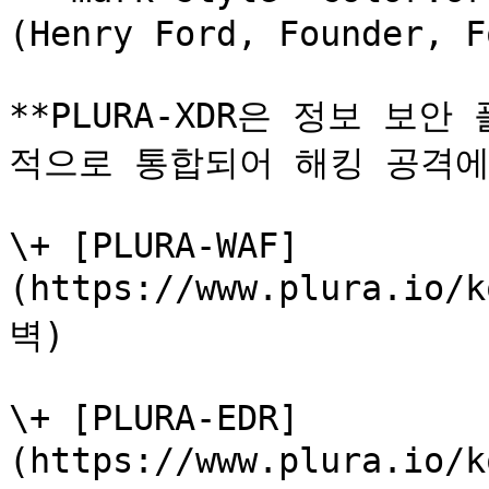
(Henry Ford, Founder, Fo
**PLURA-XDR은 정보 보
적으로 통합되어 해킹 공격에 
\+ [PLURA-WAF]
(https://www.plura.io/
벽)

\+ [PLURA-EDR]
(https://www.plura.io/